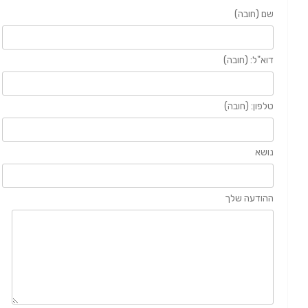
שם (חובה)
דוא"ל: (חובה)
טלפון: (חובה)
נושא
ההודעה שלך