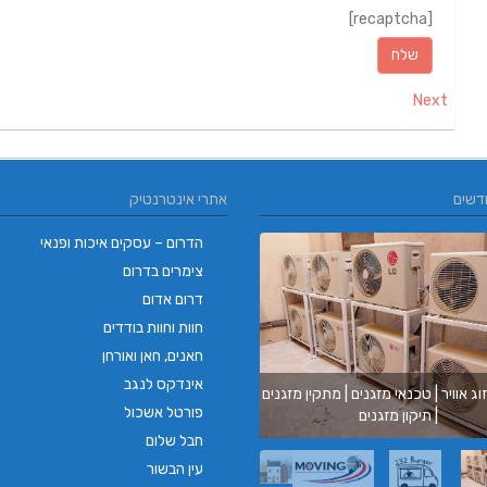
[recaptcha]
Next
דשים
אתרי אינטרנטיק
הדרום – עסקים איכות ופנאי
צימרים בדרום
דרום אדום
מובינג | רכבים חשמליים | רכב חשמלי |ר
חוות וחוות בודדים
תפעולי| קלנועית | טוק טוק | בימבה
חאנים, חאן ואורחן
אינדקס לנגב
בורגר באשכול | בורגר 232 | Burger 232 |
פורטל אשכול
בורגר בר
חבל שלום
עין הבשור