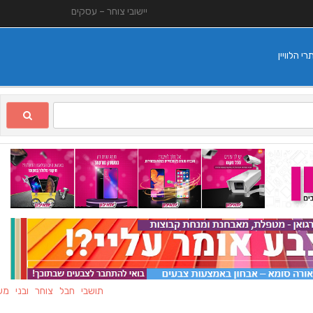
יישובי צוחר – עסקים
 הלוויין
תושבי חבל צוחר ובני משפחותי