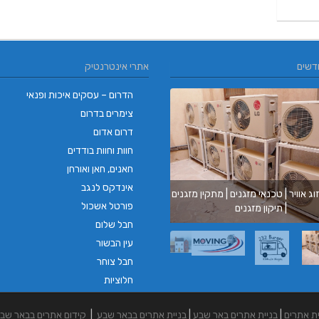
דשים
אתרי אינטרנטיק
הדרום – עסקים איכות ופנאי
צימרים בדרום
דרום אדום
חוות וחוות בודדים
חאנים, חאן ואורחן
אינדקס לנגב
וג אוויר | טכנאי מזגנים | מתקין מזגנים
בורגר ב
פורטל אשכול
| תיקון מזגנים
בורגר בר
חבל שלום
עין הבשור
חבל צוחר
חלוציות
ית אתרים
|
בניית אתרים באר שבע
|
בניית אתרים בבאר שבע
|
קידום אתרים בבאר שב