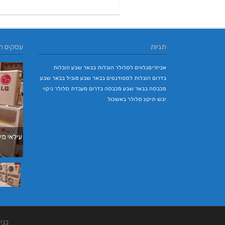
תגיות
עסקים ח
אביזריםנלווים לסלולר
הובלות בבאר שבע
הובלות
בדרום
הובלות לסטודנטים בבאר שבע
מוביל בבאר שבע
מכבסה בבאר שבע
מכבסה בדרום
מעבדת סלולר
ניקוי
יבש
תיקון סלולר באשכול
עילאי מיז
בני