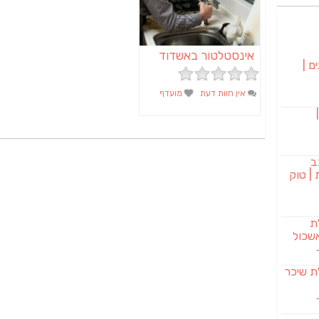
אינסטלטור באשדוד
ם |
אין חוות דעת
מועדף
בורגר 232 |
ב
| טוק
לת
שכול
SAB מבשלת שיכר