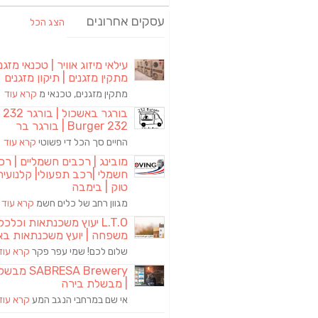
עסקים אחרונים
הצג הכל
עילאי מיזוג אוויר | טכנאי מזגני
מתקין מזגנים | תיקון מזגנים
מתקין מזגנים, טכנאי מ
קרא עוד
בורגר באשכול | 
Burger 232 | בורגר בר
החיים סך הכל די פשוטי
קרא עוד
מובינג | רכבים חשמליים | רכ
חשמלי |רכב תפעולי| קלנועית 
טוק | בימבה
מגוון רחב של כלים חשמ
קרא עוד
L.T.O יעוץ משכנתאות וכלכ
משפחה | יועץ משכנתאות בא
שלום לכם! שמי עפר פקר
קרא עוד
RESA Brewery
| מבשלת בירה
אי שם במרחבי הנגב המע
קרא עוד