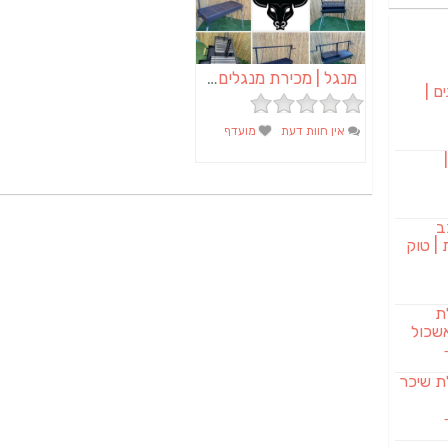
מנגל | מכירת מנגלים | מנגל מקצועי | מנגל עבודת יד
ם |
אין חוות דעת
מועדף
בורגר 232 |
ב
| טוק
לת
שכול
SAB מבשלת שיכר