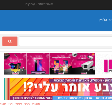
יישובי צוחר – עסקים
 הלוויין
תושבי חבל צוחר ובני משפחותיהם