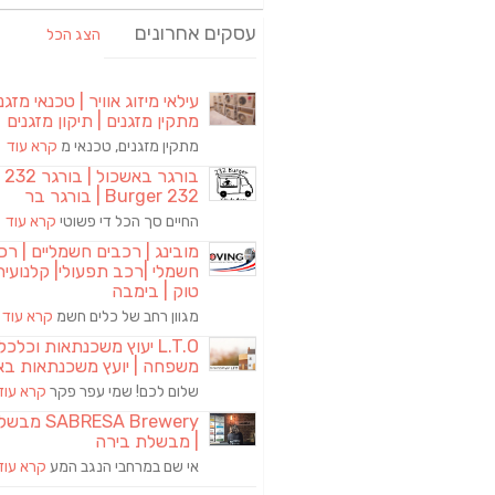
עסקים אחרונים
הצג הכל
עילאי מיזוג אוויר | טכנאי מזגני
מתקין מזגנים | תיקון מזגנים
מתקין מזגנים, טכנאי מ
קרא עוד
בורגר באשכול | 
Burger 232 | בורגר בר
החיים סך הכל די פשוטי
קרא עוד
מובינג | רכבים חשמליים | רכ
חשמלי |רכב תפעולי| קלנועית 
טוק | בימבה
מגוון רחב של כלים חשמ
קרא עוד
L.T.O יעוץ משכנתאות וכלכ
משפחה | יועץ משכנתאות בא
שלום לכם! שמי עפר פקר
קרא עוד
RESA Brewery
| מבשלת בירה
אי שם במרחבי הנגב המע
קרא עוד