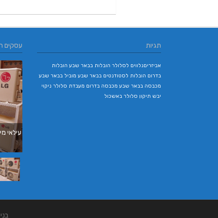
תגיות
עסקים ח
אביזריםנלווים לסלולר
הובלות בבאר שבע
הובלות
בדרום
הובלות לסטודנטים בבאר שבע
מוביל בבאר שבע
מכבסה בבאר שבע
מכבסה בדרום
מעבדת סלולר
ניקוי
יבש
תיקון סלולר באשכול
עילאי מיז
בני