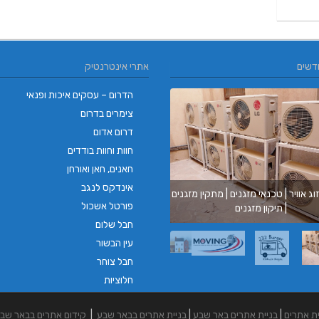
דשים
אתרי אינטרנטיק
הדרום – עסקים איכות ופנאי
צימרים בדרום
דרום אדום
חוות וחוות בודדים
חאנים, חאן ואורחן
אינדקס לנגב
וג אוויר | טכנאי מזגנים | מתקין מזגנים
בורגר ב
פורטל אשכול
| תיקון מזגנים
בורגר בר
חבל שלום
עין הבשור
חבל צוחר
חלוציות
ית אתרים
|
בניית אתרים באר שבע
|
בניית אתרים בבאר שבע
|
קידום אתרים בבאר שב