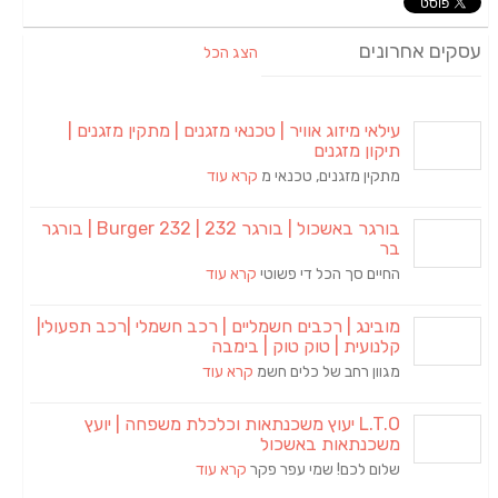
עסקים אחרונים
הצג הכל
עילאי מיזוג אוויר | טכנאי מזגנים | מתקין מזגנים |
תיקון מזגנים
מתקין מזגנים, טכנאי מ
קרא עוד
בורגר באשכול | בורגר 232 | Burger 232 | בורגר
בר
החיים סך הכל די פשוטי
קרא עוד
מובינג | רכבים חשמליים | רכב חשמלי |רכב תפעולי|
קלנועית | טוק טוק | בימבה
מגוון רחב של כלים חשמ
קרא עוד
L.T.O יעוץ משכנתאות וכלכלת משפחה | יועץ
משכנתאות באשכול
שלום לכם! שמי עפר פקר
קרא עוד