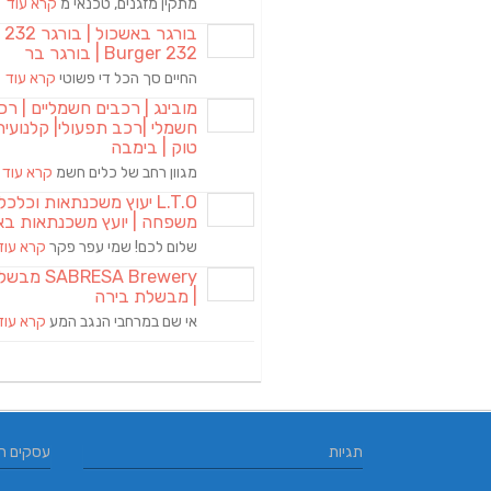
מתקין מזגנים, טכנאי מ
קרא עוד
בורגר באשכול | 
Burger 232 | בורגר בר
החיים סך הכל די פשוטי
קרא עוד
מובינג | רכבים חשמליים | רכ
חשמלי |רכב תפעולי| קלנועית 
טוק | בימבה
מגוון רחב של כלים חשמ
קרא עוד
L.T.O יעוץ משכנתאות וכלכ
משפחה | יועץ משכנתאות בא
שלום לכם! שמי עפר פקר
קרא עוד
RESA Brewery
| מבשלת בירה
אי שם במרחבי הנגב המע
קרא עוד
תגיות
עסקים ח