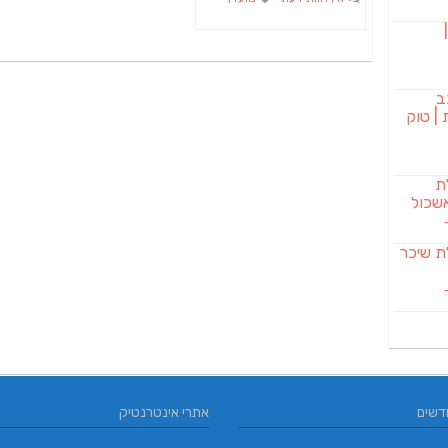
בורגר 232 |
ב
| טוק
לת
שכול
SAB מבשלת שיכר
דשים
אתרי אינטרנטיק