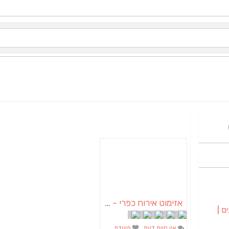
אזימוט אירוח כפרי – 0777296796
ם |
אין חוות דעת
מועדף