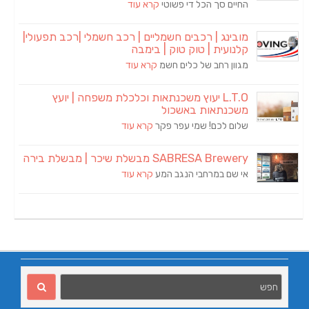
החיים סך הכל די פשוטי
קרא עוד
מובינג | רכבים חשמליים | רכב חשמלי |רכב תפעולי|
קלנועית | טוק טוק | בימבה
מגוון רחב של כלים חשמ
קרא עוד
L.T.O יעוץ משכנתאות וכלכלת משפחה | יועץ
משכנתאות באשכול
שלום לכם! שמי עפר פקר
קרא עוד
SABRESA Brewery מבשלת שיכר | מבשלת בירה
אי שם במרחבי הנגב המע
קרא עוד