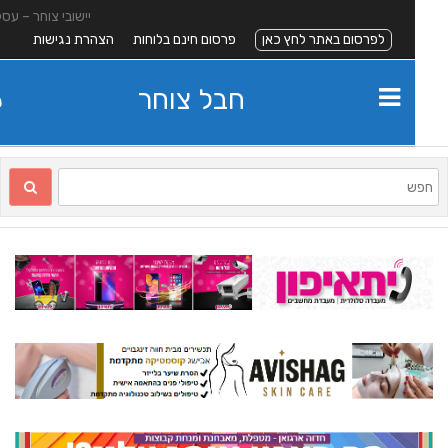
יישובי צוחר – עסקים
לפרסום באתר לחץ כאן
פרסום חינם בלוחות
הצהרת נגישות
חבל צוחר