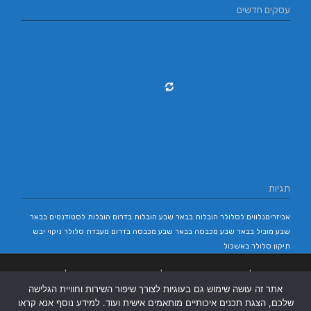
עסקים חדשים
תגיות
אביזריםנלווים לסלולר
הובלות בבאר שבע
הובלות בדרום
הובלות לסטודנטים בבאר
שבע
מוביל בבאר שבע
מכבסה בבאר שבע
מכבסה בדרום
מעבדת סלולר
ניקוי יבש
תיקון סלולר באשכול
בניית אתרים
|
בניית אתרים באר שבע
|
בניית אתרים בבאר שבע
|
קידום אתרים
אתר זה עושה שימוש גם בעוגיות לצורך שיפור השירות וחוויית הגלישה
בבאר שבע
|
שלכם, הצגת תכנים איכותיים מותאמים אישית ועוד. למידע נוסף אנא קראו