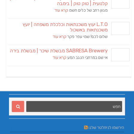
קלנועית | טוק טוק | בימבה
מגוון רחב של כלים חשמ
קרא עוד
L.T.O יעוץ משכנתאות וכלכלת משפחה | יועץ
משכנתאות באשכול
שלום לכם! שמי עפר פקר
קרא עוד
SABRESA Brewery מבשלת שיכר | מבשלת בירה
אי שם במרחבי הנגב המע
קרא עוד
הירשמו לניוזלטר שלנו