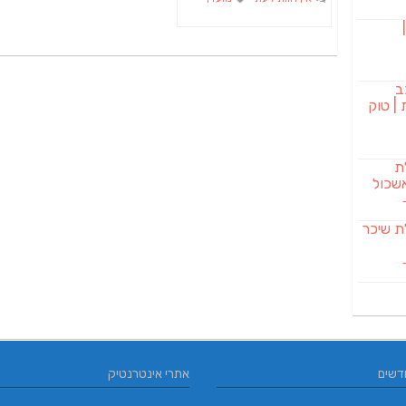
בורגר 232 |
ב
| טוק
לת
שכול
SAB מבשלת שיכר
דשים
אתרי אינטרנטיק