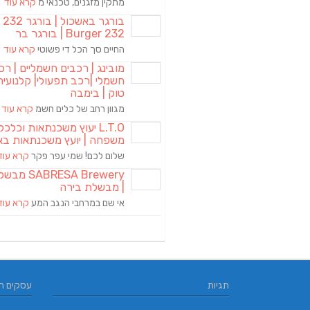
מתקין מזגנים, טכנאי מ
קרא עוד
בורגר באשכול | 
Burger 232 | בורגר בר
החיים סך הכל די פשוטי
קרא עוד
מובינג | רכבים חשמליים | רכ
חשמלי |רכב תפעולי| קלנועית 
טוק | בימבה
מגוון רחב של כלים חשמ
קרא עוד
L.T.O יעוץ משכנתאות וכלכ
משפחה | יועץ משכנתאות בא
שלום לכם! שמי עפר פקר
קרא עוד
RESA Brewery
| מבשלת בירה
אי שם במרחבי הנגב המע
קרא עוד
תגיות
עסקים ח