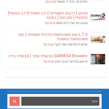
החיים סך הכל די פשוטי
קרא עוד
מובינג | רכבים חשמליים | רכב חשמלי |רכב תפעולי|
קלנועית | טוק טוק | בימבה
מגוון רחב של כלים חשמ
קרא עוד
L.T.O יעוץ משכנתאות וכלכלת משפחה | יועץ
משכנתאות באשכול
שלום לכם! שמי עפר פקר
קרא עוד
SABRESA Brewery מבשלת שיכר | מבשלת בירה
אי שם במרחבי הנגב המע
קרא עוד