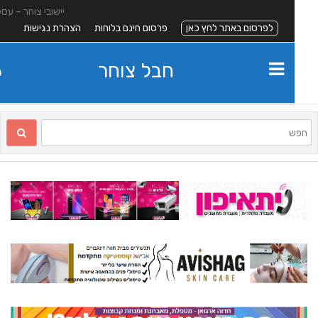
יישובי צוחר – עסקים
לפרסום באתר לחץ כאן
פרסום חינם בלוחות
הצהרת נגישות
חבל צוחר