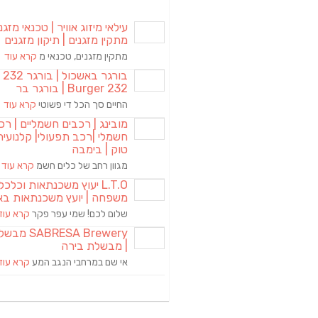
עילאי מיזוג אוויר | טכנאי מזגני
מתקין מזגנים | תיקון מזגנים
מתקין מזגנים, טכנאי מ
קרא עוד
בורגר באשכול | 
Burger 232 | בורגר בר
החיים סך הכל די פשוטי
קרא עוד
מובינג | רכבים חשמליים | רכ
חשמלי |רכב תפעולי| קלנועית 
טוק | בימבה
מגוון רחב של כלים חשמ
קרא עוד
L.T.O יעוץ משכנתאות וכלכ
משפחה | יועץ משכנתאות בא
שלום לכם! שמי עפר פקר
קרא עוד
RESA Brewery
| מבשלת בירה
אי שם במרחבי הנגב המע
קרא עוד