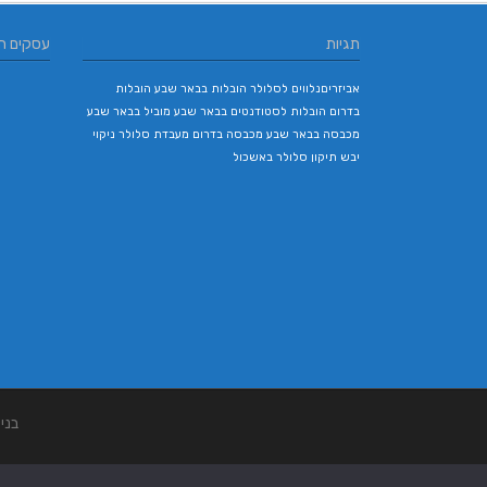
תגיות
עסקים ח
אביזריםנלווים לסלולר
הובלות בבאר שבע
הובלות
בדרום
הובלות לסטודנטים בבאר שבע
מוביל בבאר שבע
מכבסה בבאר שבע
מכבסה בדרום
מעבדת סלולר
ניקוי
יבש
תיקון סלולר באשכול
בני