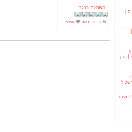
משתלת ברגר
ם |
אין חוות דעת
מועדף
בורגר 232 |
ב
| טוק
לת
שכול
SAB מבשלת שיכר