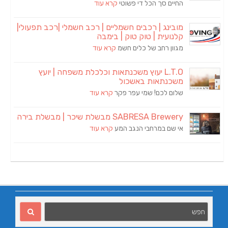
החיים סך הכל די פשוטי
קרא עוד
מובינג | רכבים חשמליים | רכב חשמלי |רכב תפעולי|
קלנועית | טוק טוק | בימבה
מגוון רחב של כלים חשמ
קרא עוד
L.T.O יעוץ משכנתאות וכלכלת משפחה | יועץ
משכנתאות באשכול
שלום לכם! שמי עפר פקר
קרא עוד
SABRESA Brewery מבשלת שיכר | מבשלת בירה
אי שם במרחבי הנגב המע
קרא עוד