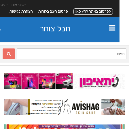
יישובי צוחר – עסקים
לפרסום באתר לחץ כאן
פרסום חינם בלוחות
הצהרת נגישות
חבל צוחר