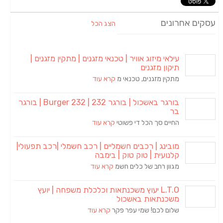
עסקים אחרונים
הצג הכל
עילאי מיזוג אוויר | טכנאי מזגנים | מתקין מזגנים |
תיקון מזגנים
מתקין מזגנים, טכנאי מ
קרא עוד
בורגר באשכול | בורגר 232 | Burger 232 | בורגר
בר
החיים סך הכל די פשוטי
קרא עוד
מובינג | רכבים חשמליים | רכב חשמלי |רכב תפעולי|
קלנועית | טוק טוק | בימבה
מגוון רחב של כלים חשמ
קרא עוד
L.T.O יעוץ משכנתאות וכלכלת משפחה | יועץ
משכנתאות באשכול
שלום לכם! שמי עפר פקר
קרא עוד