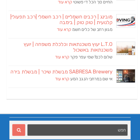
החיים סך הכל די פשוטי
קרא עוד
מובינג | רכבים חשמליים | רכב חשמלי |רכב תפעולי|
קלנועית | טוק טוק | בימבה
מגוון רחב של כלים חשמ
קרא עוד
L.T.O יעוץ משכנתאות וכלכלת משפחה | יועץ
משכנתאות באשכול
שלום לכם! שמי עפר פקר
קרא עוד
SABRESA Brewery מבשלת שיכר | מבשלת בירה
אי שם במרחבי הנגב המע
קרא עוד