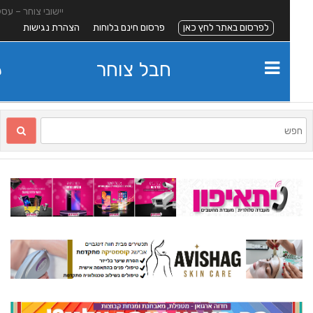
יישובי צוחר – עסקים
לפרסום באתר לחץ כאן
פרסום חינם בלוחות
הצהרת נגישות
חבל צוחר