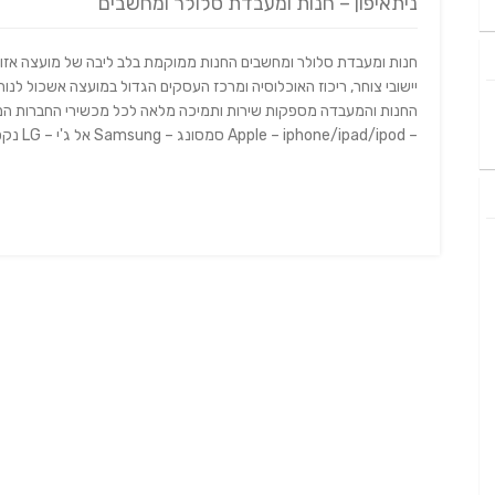
ניתאיפון – חנות ומעבדת סלולר ומחשבים
חנות ומעבדת סלולר ומחשבים החנות ממוקמת בלב ליבה של מועצה אזור
יישובי צוחר, ריכוז האוכלוסיה ומרכז העסקים הגדול במועצה אשכול לנוח
החנות והמעבדה מספקות שירות ותמיכה מלאה לכל מכשירי החברות המוב
– Apple – iphone/ipad/ipod סמסונג – Samsung אל ג'י – LG נקסוס – Nexus