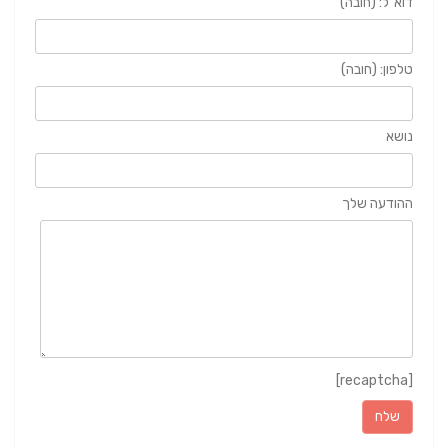
דוא"ל: (חובה)
טלפון: (חובה)
נושא
ההודעה שלך
[recaptcha]