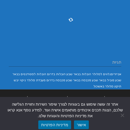
תגיות
אביזריםנלווים לסלולר
הובלות בבאר שבע
הובלות בדרום
הובלות לסטודנטים בבאר
שבע
מוביל בבאר שבע
מכבסה בבאר שבע
מכבסה בדרום
מעבדת סלולר
ניקוי יבש
תיקון סלולר באשכול
בניית אתרים
|
בניית אתרים באר שבע
|
בניית אתרים בבאר שבע
|
קידום אתרים
אתר זה עושה שימוש גם בעוגיות לצורך שיפור השירות וחוויית הגלישה
בבאר שבע
|
שלכם, הצגת תכנים איכותיים מותאמים אישית ועוד. למידע נוסף אנא קראו
את מדיניות הפרטיות והעוגיות שלנו.
אישור
מדיניות הפרטיות