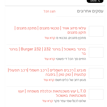
עסקים אחרונים
הצג הכל
עילאי מיזוג אוויר | טכנאי מזגנים | מתקין מזגנים |
תיקון מזגנים
מתקין מזגנים, טכנאי מ
קרא עוד
בורגר באשכול | בורגר 232 | Burger 232 | בורגר
בר
החיים סך הכל די פשוטי
קרא עוד
מובינג | רכבים חשמליים | רכב חשמלי |רכב תפעולי|
קלנועית | טוק טוק | בימבה
מגוון רחב של כלים חשמ
קרא עוד
L.T.O יעוץ משכנתאות וכלכלת משפחה | יועץ
משכנתאות באשכול
שלום לכם! שמי עפר פקר
קרא עוד