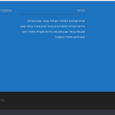
תגיות
עסקים ח
אביזריםנלווים לסלולר
הובלות בבאר שבע
הובלות
בדרום
הובלות לסטודנטים בבאר שבע
מוביל בבאר שבע
מכבסה בבאר שבע
מכבסה בדרום
מעבדת סלולר
ניקוי
יבש
תיקון סלולר באשכול
בני