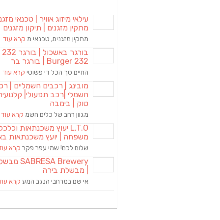
עילאי מיזוג אוויר | טכנאי מזגני
מתקין מזגנים | תיקון מזגנים
מתקין מזגנים, טכנאי מ
קרא עוד
בורגר באשכול | 
Burger 232 | בורגר בר
החיים סך הכל די פשוטי
קרא עוד
מובינג | רכבים חשמליים | רכ
חשמלי |רכב תפעולי| קלנועית 
טוק | בימבה
מגוון רחב של כלים חשמ
קרא עוד
L.T.O יעוץ משכנתאות וכלכ
משפחה | יועץ משכנתאות בא
שלום לכם! שמי עפר פקר
קרא עוד
RESA Brewery
| מבשלת בירה
אי שם במרחבי הנגב המע
קרא עוד