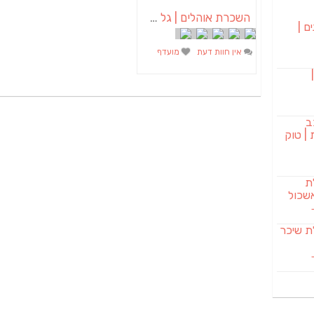
השכרת אוהלים | גל אוהלים
ם |
אין חוות דעת
מועדף
בורגר 232 |
ב
| טוק
לת
שכול
SAB מבשלת שיכר