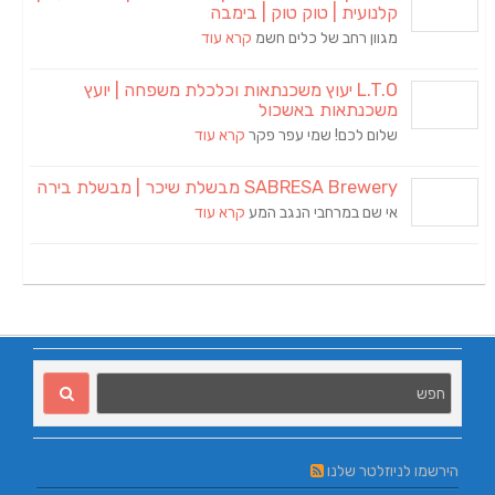
קלנועית | טוק טוק | בימבה
מגוון רחב של כלים חשמ
קרא עוד
L.T.O יעוץ משכנתאות וכלכלת משפחה | יועץ
משכנתאות באשכול
שלום לכם! שמי עפר פקר
קרא עוד
SABRESA Brewery מבשלת שיכר | מבשלת בירה
אי שם במרחבי הנגב המע
קרא עוד
הירשמו לניוזלטר שלנו