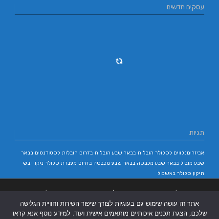
עסקים חדשים
תגיות
אביזריםנלווים לסלולר
הובלות בבאר שבע
הובלות בדרום
הובלות לסטודנטים בבאר
שבע
מוביל בבאר שבע
מכבסה בבאר שבע
מכבסה בדרום
מעבדת סלולר
ניקוי יבש
תיקון סלולר באשכול
בניית אתרים
|
בניית אתרים באר שבע
|
בניית אתרים בבאר שבע
|
קידום אתרים
אתר זה עושה שימוש גם בעוגיות לצורך שיפור השירות וחוויית הגלישה
בבאר שבע
|
שלכם, הצגת תכנים איכותיים מותאמים אישית ועוד. למידע נוסף אנא קראו