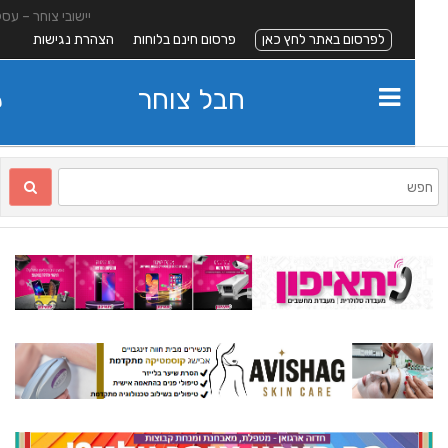
יישובי צוחר – עסקים
לפרסום באתר לחץ כאן
פרסום חינם בלוחות
הצהרת נגישות
חבל צוחר