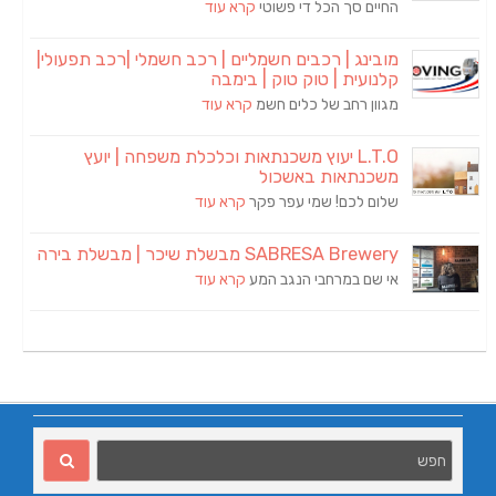
החיים סך הכל די פשוטי
קרא עוד
מובינג | רכבים חשמליים | רכב חשמלי |רכב תפעולי|
קלנועית | טוק טוק | בימבה
מגוון רחב של כלים חשמ
קרא עוד
L.T.O יעוץ משכנתאות וכלכלת משפחה | יועץ
משכנתאות באשכול
שלום לכם! שמי עפר פקר
קרא עוד
SABRESA Brewery מבשלת שיכר | מבשלת בירה
אי שם במרחבי הנגב המע
קרא עוד