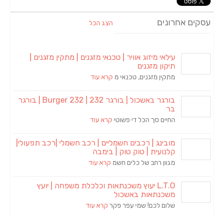
עסקים אחרונים
הצג הכל
עילאי מיזוג אוויר | טכנאי מזגנים | מתקין מזגנים |
תיקון מזגנים
מתקין מזגנים, טכנאי מ
קרא עוד
בורגר באשכול | בורגר 232 | Burger 232 | בורגר
בר
החיים סך הכל די פשוטי
קרא עוד
מובינג | רכבים חשמליים | רכב חשמלי |רכב תפעולי|
קלנועית | טוק טוק | בימבה
מגוון רחב של כלים חשמ
קרא עוד
L.T.O יעוץ משכנתאות וכלכלת משפחה | יועץ
משכנתאות באשכול
שלום לכם! שמי עפר פקר
קרא עוד