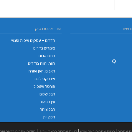
דשים
אתרי אינטרנטיק
הדרום – עסקים איכות ופנאי
צימרים בדרום
דרום אדום
חוות וחוות בודדים
חאנים, חאן ואורחן
אינדקס לנגב
פורטל אשכול
חבל שלום
עין הבשור
חבל צוחר
חלוציות
ית אתרים
|
בניית אתרים באר שבע
|
בניית אתרים בבאר שבע
|
קידום אתרים בבאר שב