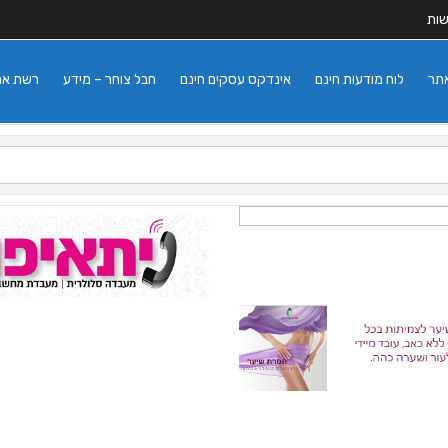
שות
אתר
לוח מודעות חינם
אינדקס עסקים חינם
חבל צוחר – מידע
רשת אתרי