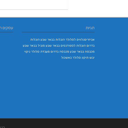
תגיות
עסקים ח
אביזריםנלווים לסלולר
הובלות בבאר שבע
הובלות
בדרום
הובלות לסטודנטים בבאר שבע
מוביל בבאר שבע
מכבסה בבאר שבע
מכבסה בדרום
מעבדת סלולר
ניקוי
יבש
תיקון סלולר באשכול
בני