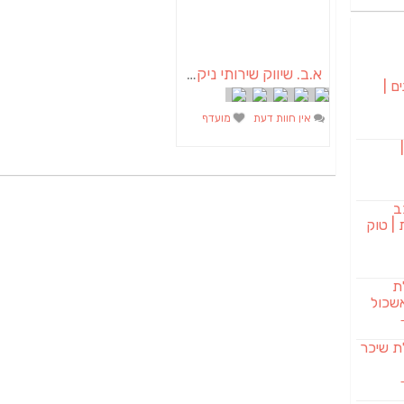
א.ב. שיווק שירותי ניקיון ותחזוקה
ם |
אין חוות דעת
מועדף
בורגר 232 |
ב
| טוק
לת
שכול
SAB מבשלת שיכר