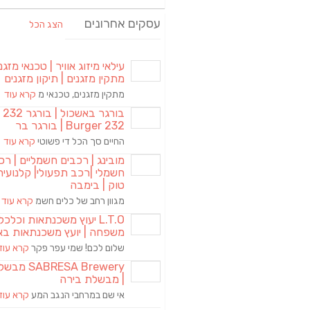
עסקים אחרונים
הצג הכל
עילאי מיזוג אוויר | טכנאי מזגני
מתקין מזגנים | תיקון מזגנים
מתקין מזגנים, טכנאי מ
קרא עוד
בורגר באשכול | 
Burger 232 | בורגר בר
החיים סך הכל די פשוטי
קרא עוד
מובינג | רכבים חשמליים | רכ
חשמלי |רכב תפעולי| קלנועית 
טוק | בימבה
מגוון רחב של כלים חשמ
קרא עוד
L.T.O יעוץ משכנתאות וכלכ
משפחה | יועץ משכנתאות בא
שלום לכם! שמי עפר פקר
קרא עוד
RESA Brewery
| מבשלת בירה
אי שם במרחבי הנגב המע
קרא עוד