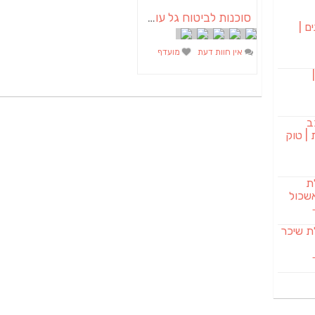
סוכנות לביטוח גל עוצמה
ם |
אין חוות דעת
מועדף
בורגר 232 |
ב
| טוק
לת
שכול
SAB מבשלת שיכר