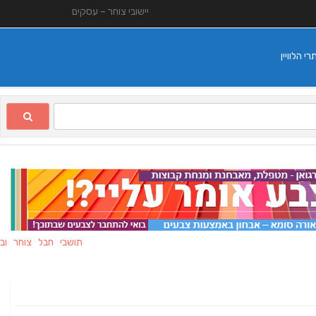
יישובי צוחר – עסקים
 הלוויין
תושבי חבל צוחר ובני מ