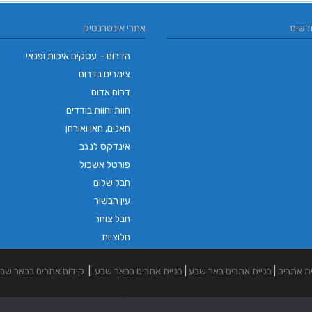
 בבאר שבע | מנעולן באופקים | ויטלי
 | רכבים חשמליים | רכב חשמלי |רכב
בורגר באשכול | בורגר 232 | Burger 232 |
קוסמטיקה מתקדמת | קוסמטיקאית
 של השף | מסעדת שף בבית | ארוחות
ג'ואן צבע הנפש | אבחון וטיפול בצבע
L.T יעוץ משכנתאות וכלכלת משפחה | יועץ
SABRESA Brewery מבשלת שיכר | מבשלת
וג אוויר | טכנאי מזגנים | מתקין מזגנים
דשים
אתרי אינטרנטיק
בירה
גורמה
המנעולן
בורגר בר
| תיקון מזגנים
משכנתאות באשכול
באשכול | הסרת שיער
וה ארג’ואן קוסמטיקה הוליסטית
ורה סומא | אימון טיפולי באומנות
ולי| קלנועית | טוק טוק | בימבה
הדרום – עסקים איכות ופנאי
צימרים בדרום
דרום אדום
חוות וחוות בודדים
חאנים, חאן ואורחן
אינדקס לנגב
פורטל אשכול
חבל שלום
עין הבשור
חבל צוחר
חלוציות
ית אתרים
|
בניית אתרים באר שבע
|
בניית אתרים בבאר שבע
|
קידום אתרים בבאר שב