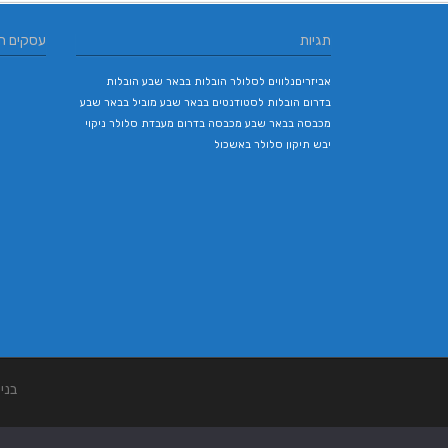
מנעולן
מובינג
אבישג 
הניסים
חדוה אר
.O
עילאי מיז
תגיות
עסקים ח
חד
הא
תפע
אביזריםנלווים לסלולר
הובלות בבאר שבע
הובלות
בדרום
הובלות לסטודנטים בבאר שבע
מוביל בבאר שבע
מכבסה בבאר שבע
מכבסה בדרום
מעבדת סלולר
ניקוי
יבש
תיקון סלולר באשכול
בני