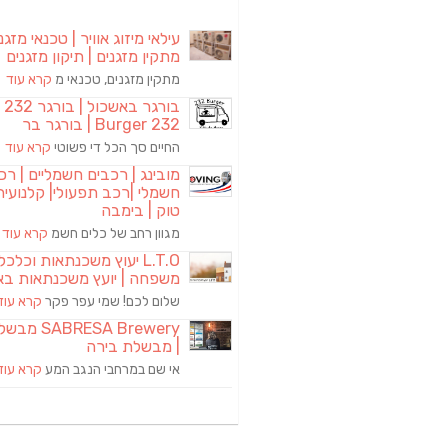
עילאי מיזוג אוויר | טכנאי מזגני
מתקין מזגנים | תיקון מזגנים
מתקין מזגנים, טכנאי מ
קרא עוד
בורגר באשכול | 
Burger 232 | בורגר בר
החיים סך הכל די פשוטי
קרא עוד
מובינג | רכבים חשמליים | רכ
חשמלי |רכב תפעולי| קלנועית 
טוק | בימבה
מגוון רחב של כלים חשמ
קרא עוד
L.T.O יעוץ משכנתאות וכלכ
משפחה | יועץ משכנתאות בא
שלום לכם! שמי עפר פקר
קרא עוד
RESA Brewery
| מבשלת בירה
אי שם במרחבי הנגב המע
קרא עוד