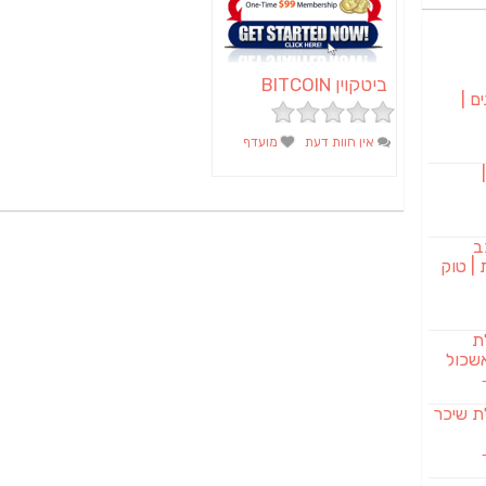
ביטקוין BITCOIN
ם |
אין חוות דעת
מועדף
בורגר 232 |
ב
| טוק
לת
שכול
SAB מבשלת שיכר