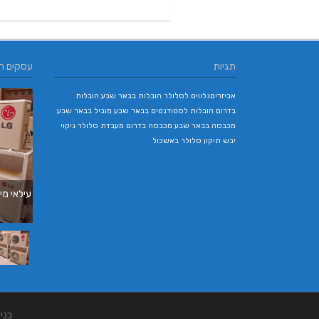
תגיות
עסקים ח
אביזריםנלווים לסלולר
הובלות בבאר שבע
הובלות
בדרום
הובלות לסטודנטים בבאר שבע
מוביל בבאר שבע
מכבסה בבאר שבע
מכבסה בדרום
מעבדת סלולר
ניקוי
יבש
תיקון סלולר באשכול
עילאי מיז
בני