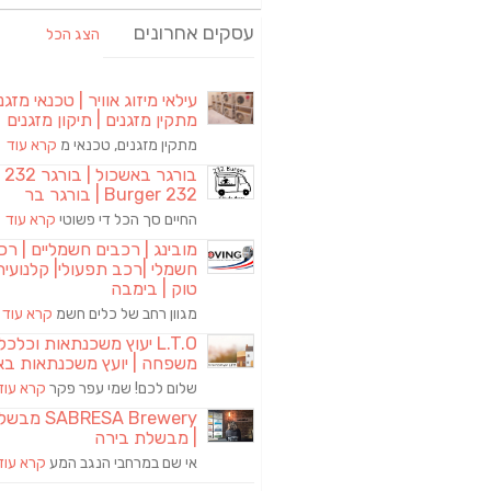
עסקים אחרונים
הצג הכל
עילאי מיזוג אוויר | טכנאי מזגני
מתקין מזגנים | תיקון מזגנים
מתקין מזגנים, טכנאי מ
קרא עוד
בורגר באשכול | 
Burger 232 | בורגר בר
החיים סך הכל די פשוטי
קרא עוד
מובינג | רכבים חשמליים | רכ
חשמלי |רכב תפעולי| קלנועית 
טוק | בימבה
מגוון רחב של כלים חשמ
קרא עוד
L.T.O יעוץ משכנתאות וכלכ
משפחה | יועץ משכנתאות בא
שלום לכם! שמי עפר פקר
קרא עוד
RESA Brewery
| מבשלת בירה
אי שם במרחבי הנגב המע
קרא עוד