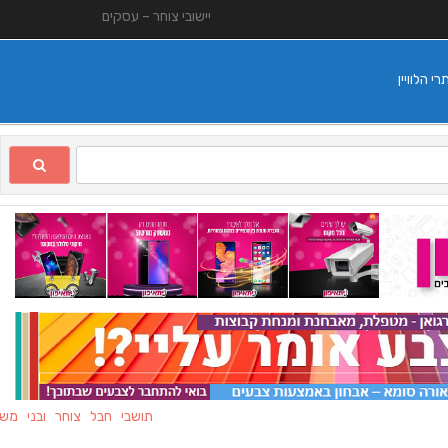
יישובי צוחר – עסקים
 הלוויין
תושבי חבל צוחר ובני משפחותי