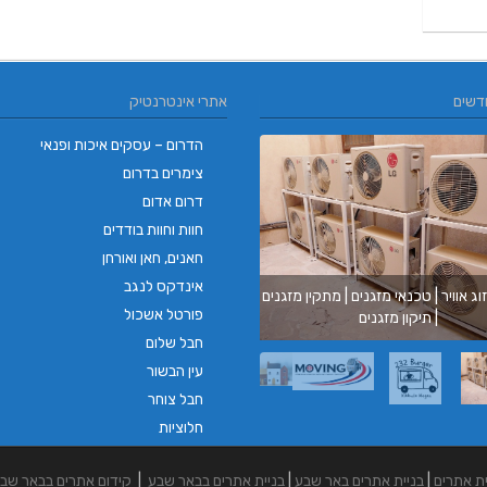
דשים
אתרי אינטרנטיק
הדרום – עסקים איכות ופנאי
צימרים בדרום
דרום אדום
חוות וחוות בודדים
חאנים, חאן ואורחן
אינדקס לנגב
וג אוויר | טכנאי מזגנים | מתקין מזגנים
בורגר ב
פורטל אשכול
| תיקון מזגנים
בורגר בר
חבל שלום
עין הבשור
חבל צוחר
חלוציות
ית אתרים
|
בניית אתרים באר שבע
|
בניית אתרים בבאר שבע
|
קידום אתרים בבאר שב