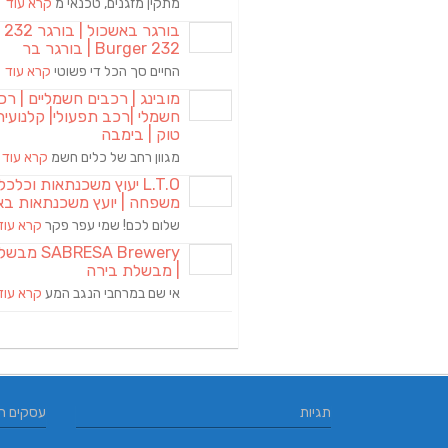
מתקין מזגנים, טכנאי מ
קרא עוד
בורגר באשכול | 
Burger 232 | בורגר בר
החיים סך הכל די פשוטי
קרא עוד
מובינג | רכבים חשמליים | רכ
חשמלי |רכב תפעולי| קלנועית 
טוק | בימבה
מגוון רחב של כלים חשמ
קרא עוד
L.T.O יעוץ משכנתאות וכלכ
משפחה | יועץ משכנתאות בא
שלום לכם! שמי עפר פקר
קרא עוד
RESA Brewery
| מבשלת בירה
אי שם במרחבי הנגב המע
קרא עוד
תגיות
עסקים ח