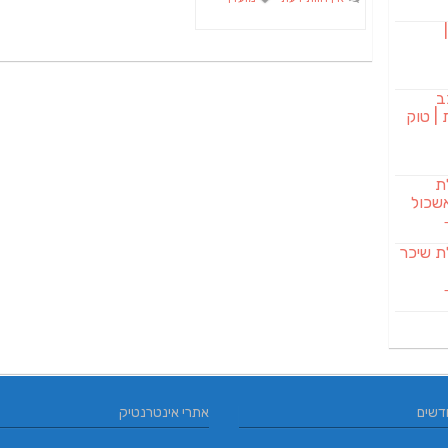
בורגר 232 |
ב
| טוק
לת
שכול
SAB מבשלת שיכר
דשים
אתרי אינטרנטיק