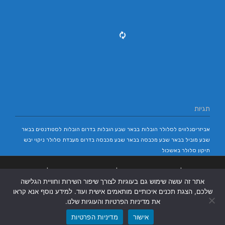
תגיות
אביזריםנלווים לסלולר
הובלות בבאר שבע
הובלות בדרום
הובלות לסטודנטים בבאר
שבע
מוביל בבאר שבע
מכבסה בבאר שבע
מכבסה בדרום
מעבדת סלולר
ניקוי יבש
תיקון סלולר באשכול
בניית אתרים
|
בניית אתרים באר שבע
|
בניית אתרים בבאר שבע
|
קידום אתרים
אתר זה עושה שימוש גם בעוגיות לצורך שיפור השירות וחוויית הגלישה
בבאר שבע
|
שלכם, הצגת תכנים איכותיים מותאמים אישית ועוד. למידע נוסף אנא קראו
את מדיניות הפרטיות והעוגיות שלנו.
אישור
מדיניות הפרטיות