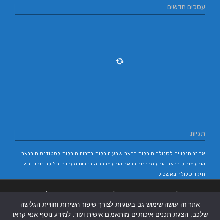
עסקים חדשים
תגיות
אביזריםנלווים לסלולר
הובלות בבאר שבע
הובלות בדרום
הובלות לסטודנטים בבאר
שבע
מוביל בבאר שבע
מכבסה בבאר שבע
מכבסה בדרום
מעבדת סלולר
ניקוי יבש
תיקון סלולר באשכול
בניית אתרים
|
בניית אתרים באר שבע
|
בניית אתרים בבאר שבע
|
קידום אתרים
אתר זה עושה שימוש גם בעוגיות לצורך שיפור השירות וחוויית הגלישה
בבאר שבע
|
שלכם, הצגת תכנים איכותיים מותאמים אישית ועוד. למידע נוסף אנא קראו