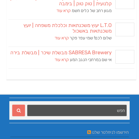
קלנועית | טוק טוק | בימבה
מגוון רחב של כלים חשמ
קרא עוד
L.T.O יעוץ משכנתאות וכלכלת משפחה | יועץ
משכנתאות באשכול
שלום לכם! שמי עפר פקר
קרא עוד
SABRESA Brewery מבשלת שיכר | מבשלת בירה
אי שם במרחבי הנגב המע
קרא עוד
הירשמו לניוזלטר שלנו