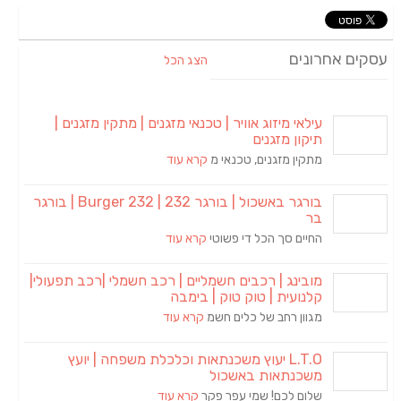
עסקים אחרונים
הצג הכל
עילאי מיזוג אוויר | טכנאי מזגנים | מתקין מזגנים |
תיקון מזגנים
מתקין מזגנים, טכנאי מ
קרא עוד
בורגר באשכול | בורגר 232 | Burger 232 | בורגר
בר
החיים סך הכל די פשוטי
קרא עוד
מובינג | רכבים חשמליים | רכב חשמלי |רכב תפעולי|
קלנועית | טוק טוק | בימבה
מגוון רחב של כלים חשמ
קרא עוד
L.T.O יעוץ משכנתאות וכלכלת משפחה | יועץ
משכנתאות באשכול
שלום לכם! שמי עפר פקר
קרא עוד