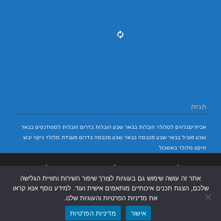
תגיות
אביזריםנלווים לסלולר
הובלות בבאר שבע
הובלות בדרום
הובלות לסטודנטים בבאר
שבע
מוביל בבאר שבע
מכבסה בבאר שבע
מכבסה בדרום
מעבדת סלולר
ניקוי יבש
תיקון סלולר באשכול
בניית אתרים
|
בניית אתרים באר שבע
|
בניית אתרים בבאר שבע
|
קידום אתרים
אתר זה עושה שימוש גם בעוגיות לצורך שיפור השירות וחוויית הגלישה
בבאר שבע
|
שלכם, הצגת תכנים איכותיים מותאמים אישית ועוד. למידע נוסף אנא קראו
את מדיניות הפרטיות והעוגיות שלנו.
אישור
מדיניות הפרטיות