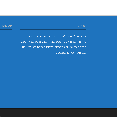
תגיות
עסקים ח
אביזריםנלווים לסלולר
הובלות בבאר שבע
הובלות
בדרום
הובלות לסטודנטים בבאר שבע
מוביל בבאר שבע
מכבסה בבאר שבע
מכבסה בדרום
מעבדת סלולר
ניקוי
יבש
תיקון סלולר באשכול
בני