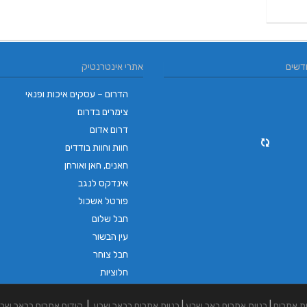
דשים
אתרי אינטרנטיק
הדרום – עסקים איכות ופנאי
צימרים בדרום
דרום אדום
חוות וחוות בודדים
חאנים, חאן ואורחן
אינדקס לנגב
פורטל אשכול
חבל שלום
עין הבשור
חבל צוחר
חלוציות
ית אתרים
|
בניית אתרים באר שבע
|
בניית אתרים בבאר שבע
|
קידום אתרים בבאר שב