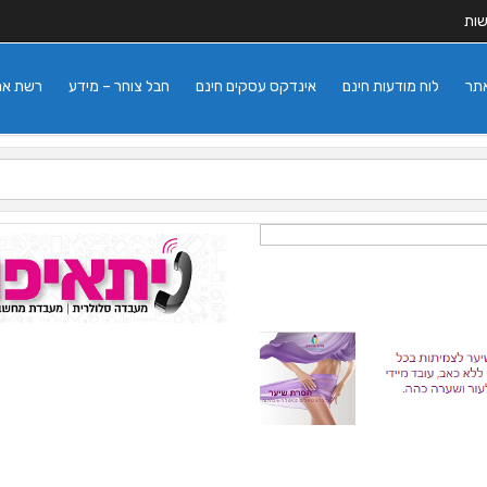
שות
אתר
לוח מודעות חינם
אינדקס עסקים חינם
חבל צוחר – מידע
רשת אתרי