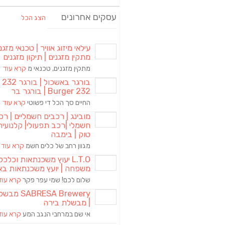
עסקים אחרונים
הצג הכל
עילאי מיזוג אוויר | טכנאי מזגני
מתקין מזגנים | תיקון מזגנים
מתקין מזגנים, טכנאי מ
קרא עוד
בורגר באשכול | 
Burger 232 | בורגר בר
החיים סך הכל די פשוטי
קרא עוד
מובינג | רכבים חשמליים | רכ
חשמלי |רכב תפעולי| קלנועית 
טוק | בימבה
מגוון רחב של כלים חשמ
קרא עוד
L.T.O יעוץ משכנתאות וכלכ
משפחה | יועץ משכנתאות בא
שלום לכם! שמי עפר פקר
קרא עוד
RESA Brewery
| מבשלת בירה
אי שם במרחבי הנגב המע
קרא עוד