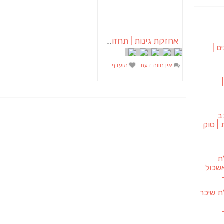
אחזקת גינות | תחזוקת גינות | גנן באשכול
ם |
אין חוות דעת
מועדף
בורגר 232 |
ב
| טוק
לת
שכול
SAB מבשלת שיכר