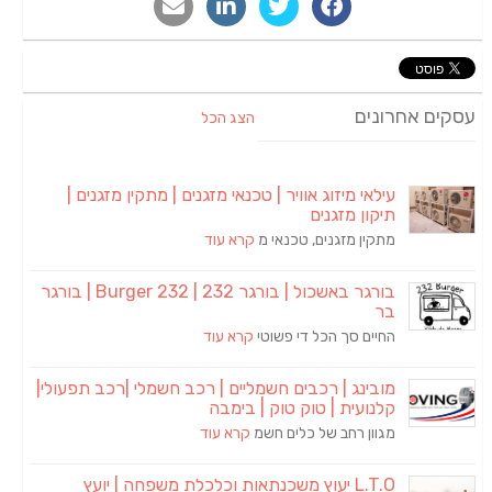
סקים אחרונים
הצג הכל
עילאי מיזוג אוויר | טכנאי מזגנים | מתקין מזגנים |
תיקון מזגנים
מתקין מזגנים, טכנאי מ
קרא עוד
בורגר באשכול | בורגר 232 | Burger 232 | בורגר
בר
החיים סך הכל די פשוטי
קרא עוד
מובינג | רכבים חשמליים | רכב חשמלי |רכב תפעולי|
קלנועית | טוק טוק | בימבה
מגוון רחב של כלים חשמ
קרא עוד
L.T.O יעוץ משכנתאות וכלכלת משפחה | יועץ