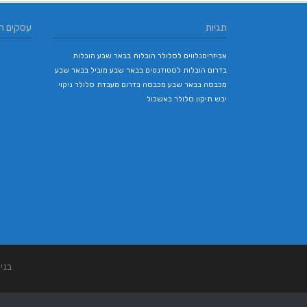
תגיות
עסקים ח
אביזריםנלווים לסלולר
הובלות בבאר שבע
הובלות
בדרום
הובלות לסטודנטים בבאר שבע
מוביל בבאר שבע
מכבסה בבאר שבע
מכבסה בדרום
מעבדת סלולר
ניקוי
יבש
תיקון סלולר באשכול
בני