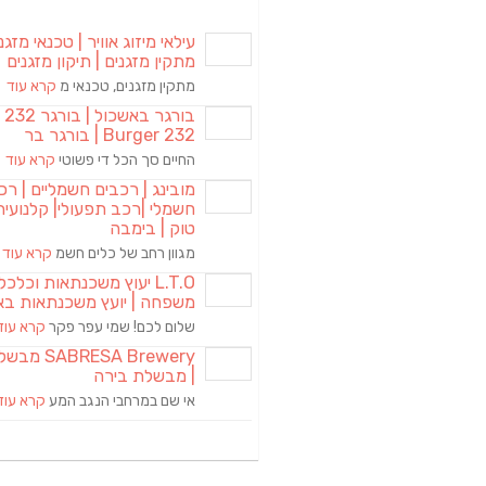
עילאי מיזוג אוויר | טכנאי מזגני
מתקין מזגנים | תיקון מזגנים
מתקין מזגנים, טכנאי מ
קרא עוד
בורגר באשכול | 
Burger 232 | בורגר בר
החיים סך הכל די פשוטי
קרא עוד
מובינג | רכבים חשמליים | רכ
חשמלי |רכב תפעולי| קלנועית 
טוק | בימבה
מגוון רחב של כלים חשמ
קרא עוד
L.T.O יעוץ משכנתאות וכלכ
משפחה | יועץ משכנתאות בא
שלום לכם! שמי עפר פקר
קרא עוד
RESA Brewery
| מבשלת בירה
אי שם במרחבי הנגב המע
קרא עוד