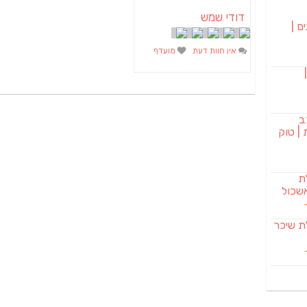
דודי שמש
ם |
אין חוות דעת
מועדף
בורגר 232 |
ב
| טוק
לת
שכול
SAB מבשלת שיכר