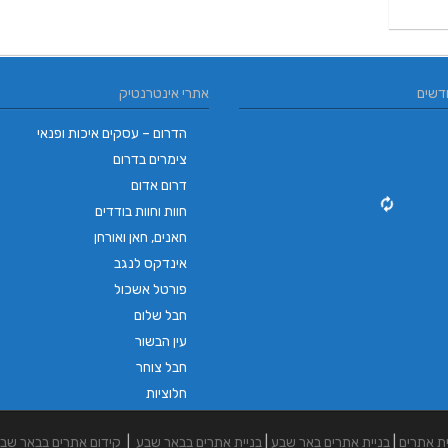
דשים
אתרי אינטרנטיק
הדרום – עסקים איכות ופנאי
צימרים בדרום
דרום אדום
חוות וחוות בודדים
חאנים, חאן ואורחן
אינדקס לנגב
פורטל אשכול
חבל שלום
עין הבשור
חבל צוחר
חלוציות
ית אתרים
|
בניית אתרים באר שבע
|
בניית אתרים בבאר שבע
|
קידום אתרים בבאר שב