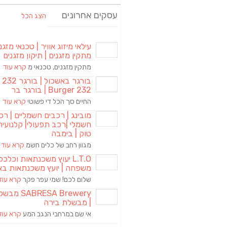
עסקים אחרונים
הצג הכל
עילאי מיזוג אוויר | טכנאי מזגני
מתקין מזגנים | תיקון מזגנים
מתקין מזגנים, טכנאי מ
קרא עוד
בורגר באשכול | 
Burger 232 | בורגר בר
החיים סך הכל די פשוטי
קרא עוד
מובינג | רכבים חשמליים | רכ
חשמלי |רכב תפעולי| קלנועית 
טוק | בימבה
מגוון רחב של כלים חשמ
קרא עוד
L.T.O יעוץ משכנתאות וכלכ
משפחה | יועץ משכנתאות בא
שלום לכם! שמי עפר פקר
קרא עוד
RESA Brewery
| מבשלת בירה
אי שם במרחבי הנגב המע
קרא עוד