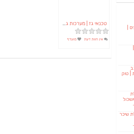
טכנאי גז | מערכות גז | שירות לכיריים
ם |
אין חוות דעת
מועדף
בורגר 232 |
ב
| טוק
לת
שכול
SAB מבשלת שיכר