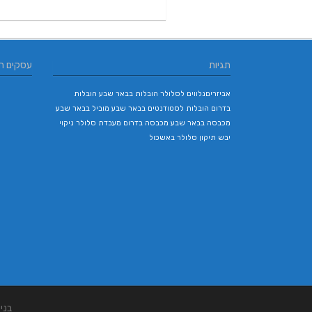
תגיות
עסקים ח
אביזריםנלווים לסלולר
הובלות בבאר שבע
הובלות
בדרום
הובלות לסטודנטים בבאר שבע
מוביל בבאר שבע
מכבסה בבאר שבע
מכבסה בדרום
מעבדת סלולר
ניקוי
יבש
תיקון סלולר באשכול
בני