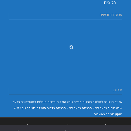
חלוציות
עסקים חדשים
תגיות
אביזריםנלווים לסלולר
הובלות בבאר שבע
הובלות בדרום
הובלות לסטודנטים בבאר
שבע
מוביל בבאר שבע
מכבסה בבאר שבע
מכבסה בדרום
מעבדת סלולר
ניקוי יבש
תיקון סלולר באשכול
בניית אתרים
|
בניית אתרים באר שבע
|
בניית אתרים בבאר שבע
|
קידום אתרים