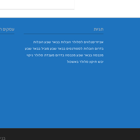
תגיות
עסקים ח
אביזריםנלווים לסלולר
הובלות בבאר שבע
הובלות
בדרום
הובלות לסטודנטים בבאר שבע
מוביל בבאר שבע
מכבסה בבאר שבע
מכבסה בדרום
מעבדת סלולר
ניקוי
יבש
תיקון סלולר באשכול
בני