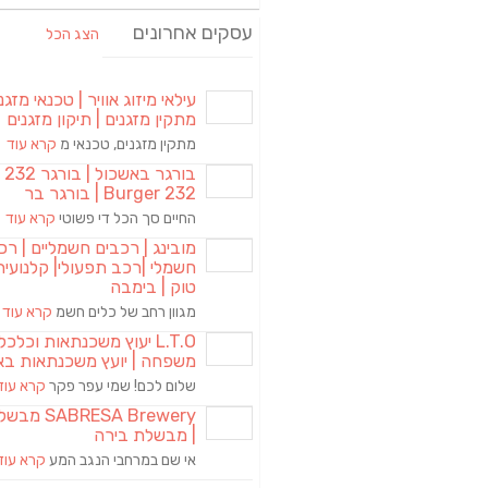
עסקים אחרונים
הצג הכל
עילאי מיזוג אוויר | טכנאי מזגני
מתקין מזגנים | תיקון מזגנים
מתקין מזגנים, טכנאי מ
קרא עוד
בורגר באשכול | 
Burger 232 | בורגר בר
החיים סך הכל די פשוטי
קרא עוד
מובינג | רכבים חשמליים | רכ
חשמלי |רכב תפעולי| קלנועית 
טוק | בימבה
מגוון רחב של כלים חשמ
קרא עוד
L.T.O יעוץ משכנתאות וכלכ
משפחה | יועץ משכנתאות בא
שלום לכם! שמי עפר פקר
קרא עוד
RESA Brewery
| מבשלת בירה
אי שם במרחבי הנגב המע
קרא עוד