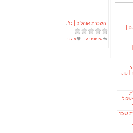
השכרת אוהלים | גל אוהלים
ם |
אין חוות דעת
מועדף
בורגר 232 |
ב
| טוק
לת
שכול
SAB מבשלת שיכר