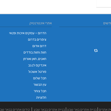
דשים
אתרי אינטרנטיק
הדרום – עסקים איכות ופנאי
צימרים בדרום
דרום אדום
חוות וחוות בודדים
חאנים, חאן ואורחן
אינדקס לנגב
פורטל אשכול
חבל שלום
עין הבשור
חבל צוחר
חלוציות
ית אתרים
|
בניית אתרים באר שבע
|
בניית אתרים בבאר שבע
|
קידום אתרים בבאר שב