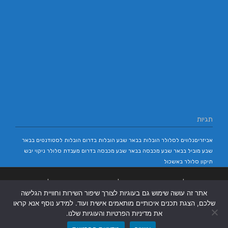
תגיות
אביזריםנלווים לסלולר
הובלות בבאר שבע
הובלות בדרום
הובלות לסטודנטים בבאר
שבע
מוביל בבאר שבע
מכבסה בבאר שבע
מכבסה בדרום
מעבדת סלולר
ניקוי יבש
תיקון סלולר באשכול
בניית אתרים
|
בניית אתרים באר שבע
|
בניית אתרים בבאר שבע
|
קידום אתרים
אתר זה עושה שימוש גם בעוגיות לצורך שיפור השירות וחוויית הגלישה
בבאר שבע
|
שלכם, הצגת תכנים איכותיים מותאמים אישית ועוד. למידע נוסף אנא קראו
את מדיניות הפרטיות והעוגיות שלנו.