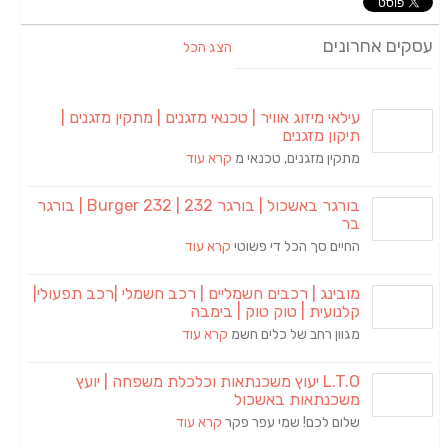
עסקים אחרונים
הצג הכל
עילאי מיזוג אוויר | טכנאי מזגנים | מתקין מזגנים |
תיקון מזגנים
מתקין מזגנים, טכנאי מ
קרא עוד
בורגר באשכול | בורגר 232 | Burger 232 | בורגר
בר
החיים סך הכל די פשוטי
קרא עוד
מובינג | רכבים חשמליים | רכב חשמלי |רכב תפעולי|
קלנועית | טוק טוק | בימבה
מגוון רחב של כלים חשמ
קרא עוד
L.T.O יעוץ משכנתאות וכלכלת משפחה | יועץ
משכנתאות באשכול
שלום לכם! שמי עפר פקר
קרא עוד