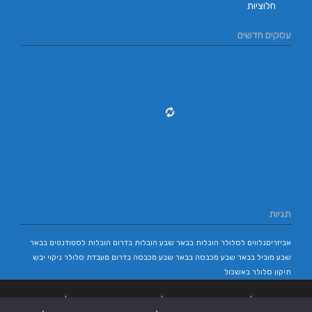
חלוציות
עסקים חדשים
תגיות
אביזריםנלווים לסלולר
הובלות בבאר שבע
הובלות בדרום
הובלות לסטודנטים בבאר
שבע
מוביל בבאר שבע
מכבסה בבאר שבע
מכבסה בדרום
מעבדת סלולר
ניקוי יבש
תיקון סלולר באשכול
בניית אתרים
|
בניית אתרים באר שבע
|
בניית אתרים בבאר שבע
|
קידום אתרים