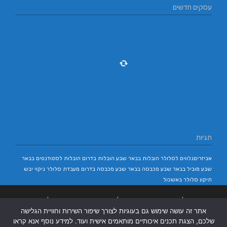
עסקים חדשים
תגיות
אביזריםנלווים לסלולר
הובלות בבאר שבע
הובלות בדרום
הובלות לסטודנטים בבאר
שבע
מוביל בבאר שבע
מכבסה בבאר שבע
מכבסה בדרום
מעבדת סלולר
ניקוי יבש
תיקון סלולר באשכול
בניית אתרים
|
בניית אתרים באר שבע
|
בניית אתרים בבאר שבע
|
קידום אתרים
אתר זה עושה שימוש גם בעוגיות לצורך שיפור השירות וחוויית הגלישה
בבאר שבע
|
שלכם, הצגת תכנים איכותיים מותאמים אישית ועוד. למידע נוסף אנא קראו