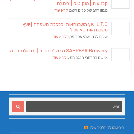
קלנועית | טוק טוק | בימבה
מגוון רחב של כלים חשמ
קרא עוד
L.T.O יעוץ משכנתאות וכלכלת משפחה | יועץ
משכנתאות באשכול
שלום לכם! שמי עפר פקר
קרא עוד
SABRESA Brewery מבשלת שיכר | מבשלת בירה
אי שם במרחבי הנגב המע
קרא עוד
הירשמו לניוזלטר שלנו