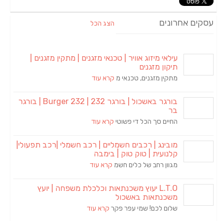
עסקים אחרונים
הצג הכל
עילאי מיזוג אוויר | טכנאי מזגנים | מתקין מזגנים |
תיקון מזגנים
מתקין מזגנים, טכנאי מ
קרא עוד
בורגר באשכול | בורגר 232 | Burger 232 | בורגר
בר
החיים סך הכל די פשוטי
קרא עוד
מובינג | רכבים חשמליים | רכב חשמלי |רכב תפעולי|
קלנועית | טוק טוק | בימבה
מגוון רחב של כלים חשמ
קרא עוד
L.T.O יעוץ משכנתאות וכלכלת משפחה | יועץ
משכנתאות באשכול
שלום לכם! שמי עפר פקר
קרא עוד