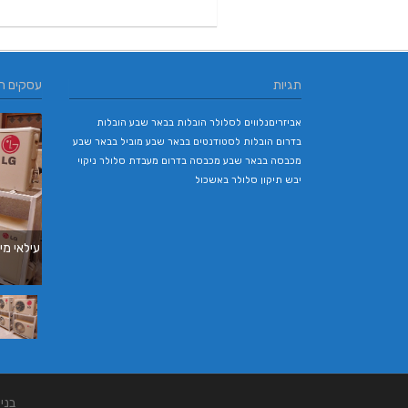
תגיות
עסקים ח
אביזריםנלווים לסלולר
הובלות בבאר שבע
הובלות
בדרום
הובלות לסטודנטים בבאר שבע
מוביל בבאר שבע
מכבסה בבאר שבע
מכבסה בדרום
מעבדת סלולר
ניקוי
יבש
תיקון סלולר באשכול
עילאי מיז
בני