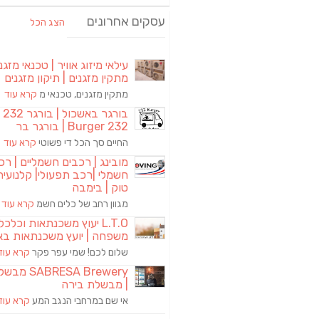
עסקים אחרונים
הצג הכל
עילאי מיזוג אוויר | טכנאי מזגני
מתקין מזגנים | תיקון מזגנים
מתקין מזגנים, טכנאי מ
קרא עוד
בורגר באשכול | 
Burger 232 | בורגר בר
החיים סך הכל די פשוטי
קרא עוד
מובינג | רכבים חשמליים | רכ
חשמלי |רכב תפעולי| קלנועית 
טוק | בימבה
מגוון רחב של כלים חשמ
קרא עוד
L.T.O יעוץ משכנתאות וכלכ
משפחה | יועץ משכנתאות בא
שלום לכם! שמי עפר פקר
קרא עוד
RESA Brewery
| מבשלת בירה
אי שם במרחבי הנגב המע
קרא עוד