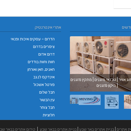
דשים
אתרי אינטרנטיק
הדרום – עסקים איכות ופנאי
צימרים בדרום
דרום אדום
חוות וחוות בודדים
חאנים, חאן ואורחן
אינדקס לנגב
וג אוויר | טכנאי מזגנים | מתקין מזגנים
בורגר ב
פורטל אשכול
| תיקון מזגנים
בורגר בר
חבל שלום
עין הבשור
חבל צוחר
חלוציות
ית אתרים
|
בניית אתרים באר שבע
|
בניית אתרים בבאר שבע
|
קידום אתרים בבאר שב