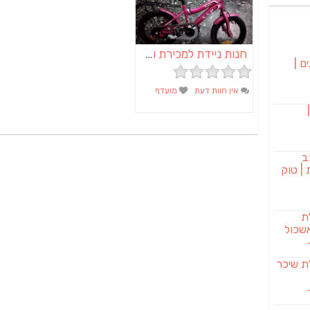
חנות ניידת למכירת ותיקון אופניים | מכנאופן
ם |
אין חוות דעת
מועדף
בורגר 232 |
ב
| טוק
לת
שכול
SAB מבשלת שיכר