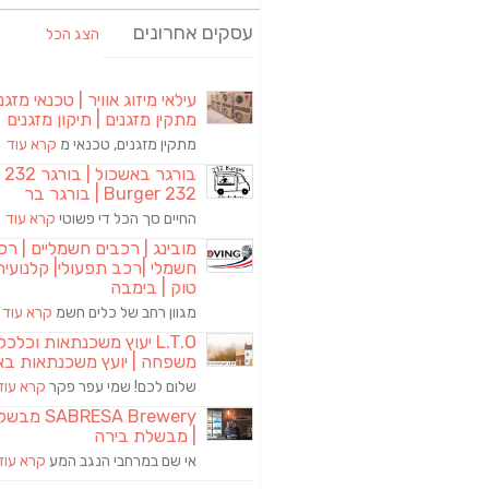
עסקים אחרונים
הצג הכל
עילאי מיזוג אוויר | טכנאי מזגני
מתקין מזגנים | תיקון מזגנים
מתקין מזגנים, טכנאי מ
קרא עוד
בורגר באשכול | 
Burger 232 | בורגר בר
החיים סך הכל די פשוטי
קרא עוד
מובינג | רכבים חשמליים | רכ
חשמלי |רכב תפעולי| קלנועית 
טוק | בימבה
מגוון רחב של כלים חשמ
קרא עוד
L.T.O יעוץ משכנתאות וכלכ
משפחה | יועץ משכנתאות בא
שלום לכם! שמי עפר פקר
קרא עוד
RESA Brewery
| מבשלת בירה
אי שם במרחבי הנגב המע
קרא עוד