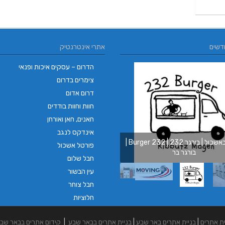
דשים
אתרי אינטרנטיק
הדרום – עסקים איכות ופנאי
צימרים בדרום
דרום אדום
מובינג | רכבים חשמליים | רכב חשמלי |רכב
חוות וחוות בודדים
תפעולי| קלנועית | טוק טוק | בימבה
חאנים, חאן ואורחן
אינדקס לנגב
בורגר באשכול | בורגר 232 | Burger 232 |
פורטל אשכול
בורגר בר
חבל שלום
עין הבשור
חבל צוחר
חלוציות
ית אתרים
|
בניית אתרים באר שבע
|
בניית אתרים בבאר שבע
|
קידום אתרים בבאר שב