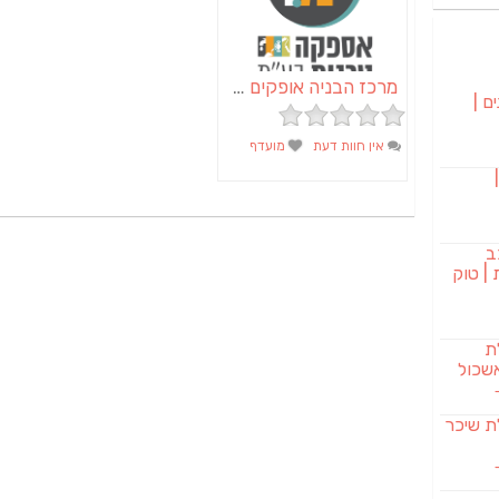
מרכז הבניה אופקים – מ.ד אספקה טכנית בע"מ
ם |
אין חוות דעת
מועדף
בורגר 232 |
ב
| טוק
לת
שכול
SAB מבשלת שיכר