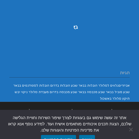
תגיות
אביזריםנלווים לסלולר
הובלות בבאר שבע
הובלות בדרום
הובלות לסטודנטים בבאר
שבע
מוביל בבאר שבע
מכבסה בבאר שבע
מכבסה בדרום
מעבדת סלולר
ניקוי יבש
תיקון סלולר באשכול
בניית אתרים
|
בניית אתרים באר שבע
|
בניית אתרים בבאר שבע
|
קידום אתרים
אתר זה עושה שימוש גם בעוגיות לצורך שיפור השירות וחוויית הגלישה
בבאר שבע
|
שלכם, הצגת תכנים איכותיים מותאמים אישית ועוד. למידע נוסף אנא קראו
את מדיניות הפרטיות והעוגיות שלנו.