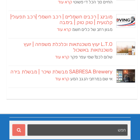
החיים סך הכל די פשוטי
קרא עוד
מובינג | רכבים חשמליים | רכב חשמלי |רכב תפעולי|
קלנועית | טוק טוק | בימבה
מגוון רחב של כלים חשמ
קרא עוד
L.T.O יעוץ משכנתאות וכלכלת משפחה | יועץ
משכנתאות באשכול
שלום לכם! שמי עפר פקר
קרא עוד
SABRESA Brewery מבשלת שיכר | מבשלת בירה
אי שם במרחבי הנגב המע
קרא עוד