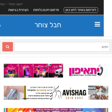
יישובי צוחר – עסקים
לפרסום באתר לחץ כאן
פרסום חינם בלוחות
הצהרת נגישות
חבל צוחר