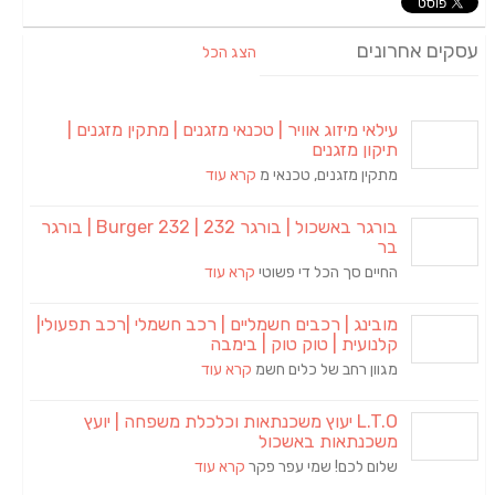
עסקים אחרונים
הצג הכל
עילאי מיזוג אוויר | טכנאי מזגנים | מתקין מזגנים |
תיקון מזגנים
מתקין מזגנים, טכנאי מ
קרא עוד
בורגר באשכול | בורגר 232 | Burger 232 | בורגר
בר
החיים סך הכל די פשוטי
קרא עוד
מובינג | רכבים חשמליים | רכב חשמלי |רכב תפעולי|
קלנועית | טוק טוק | בימבה
מגוון רחב של כלים חשמ
קרא עוד
L.T.O יעוץ משכנתאות וכלכלת משפחה | יועץ
משכנתאות באשכול
שלום לכם! שמי עפר פקר
קרא עוד