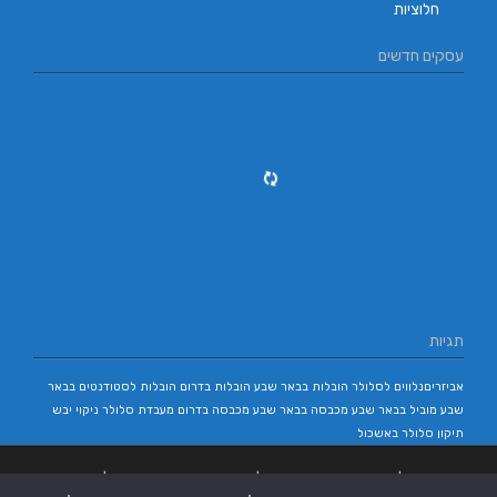
חלוציות
עסקים חדשים
תגיות
אביזריםנלווים לסלולר
הובלות בבאר שבע
הובלות בדרום
הובלות לסטודנטים בבאר
שבע
מוביל בבאר שבע
מכבסה בבאר שבע
מכבסה בדרום
מעבדת סלולר
ניקוי יבש
תיקון סלולר באשכול
בניית אתרים
|
בניית אתרים באר שבע
|
בניית אתרים בבאר שבע
|
קידום אתרים