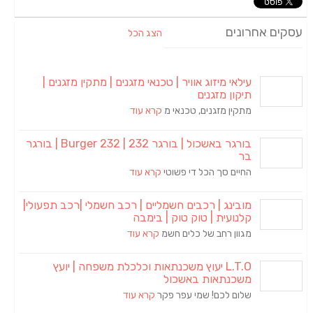
עסקים אחרונים
הצג הכל
עילאי מיזוג אוויר | טכנאי מזגנים | מתקין מזגנים |
תיקון מזגנים
מתקין מזגנים, טכנאי מ
קרא עוד
בורגר באשכול | בורגר 232 | Burger 232 | בורגר
בר
החיים סך הכל די פשוטי
קרא עוד
מובינג | רכבים חשמליים | רכב חשמלי |רכב תפעולי|
קלנועית | טוק טוק | בימבה
מגוון רחב של כלים חשמ
קרא עוד
L.T.O יעוץ משכנתאות וכלכלת משפחה | יועץ
משכנתאות באשכול
שלום לכם! שמי עפר פקר
קרא עוד