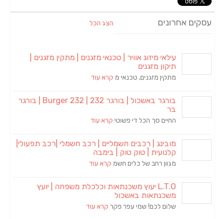
עסקים אחרונים
הצג הכל
עילאי מיזוג אוויר | טכנאי מזגנים | מתקין מזגנים |
תיקון מזגנים
מתקין מזגנים, טכנאי מ
קרא עוד
בורגר באשכול | בורגר 232 | Burger 232 | בורגר
בר
החיים סך הכל די פשוטי
קרא עוד
מובינג | רכבים חשמליים | רכב חשמלי |רכב תפעולי|
קלנועית | טוק טוק | בימבה
מגוון רחב של כלים חשמ
קרא עוד
L.T.O יעוץ משכנתאות וכלכלת משפחה | יועץ
משכנתאות באשכול
שלום לכם! שמי עפר פקר
קרא עוד