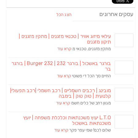
עסקים אחרונים
הצג הכל
עילאי מיזוג אוויר | טכנאי מזגנים | מתקין מזגנים |
תיקון מזגנים
מתקין מזגנים, טכנאי מ
קרא עוד
בורגר באשכול | בורגר 232 | Burger 232 | בורגר
בר
החיים סך הכל די פשוטי
קרא עוד
מובינג | רכבים חשמליים | רכב חשמלי |רכב תפעולי|
קלנועית | טוק טוק | בימבה
מגוון רחב של כלים חשמ
קרא עוד
L.T.O יעוץ משכנתאות וכלכלת משפחה | יועץ
משכנתאות באשכול
שלום לכם! שמי עפר פקר
קרא עוד