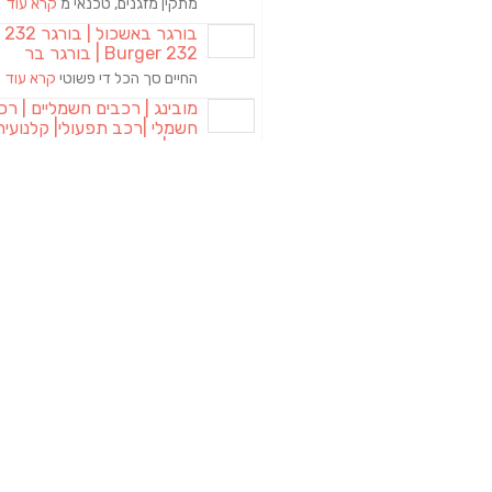
מתקין מזגנים, טכנאי מ
קרא עוד
בורגר באשכול | 
Burger 232 | בורגר בר
החיים סך הכל די פשוטי
קרא עוד
מובינג | רכבים חשמליים | רכ
חשמלי |רכב תפעולי| קלנועית 
טוק | בימבה
מגוון רחב של כלים חשמ
קרא עוד
L.T.O יעוץ משכנתאות וכלכ
משפחה | יועץ משכנתאות בא
שלום לכם! שמי עפר פקר
קרא עוד
RESA Brewery
| מבשלת בירה
אי שם במרחבי הנגב המע
קרא עוד
תגיות
עסקים ח