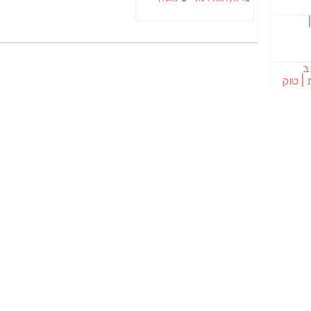
בורגר 232 |
ב
| טוק
לת
שכול
SAB מבשלת שיכר
דשים
אתרי אינטרנטיק